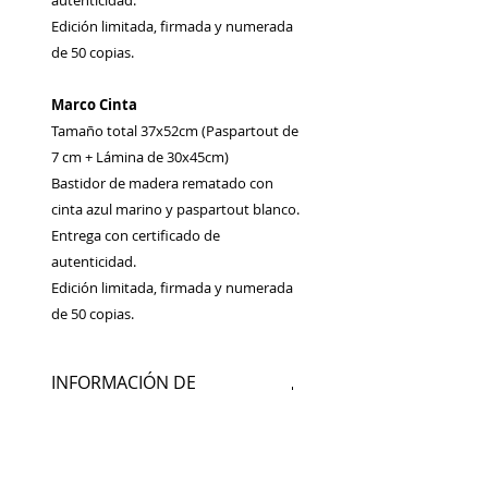
autenticidad.
Edición limitada, firmada y numerada
de 50 copias.
Marco Cinta
Tamaño total 37x52cm (Paspartout de
7 cm + Lámina de 30x45cm)
Bastidor de madera rematado con
cinta azul marino y paspartout blanco.
Entrega con certificado de
autenticidad.
Edición limitada, firmada y numerada
de 50 copias.
INFORMACIÓN DE
PRODUCTO
Fotografía analógica impresa en
POLÍTICA DE DEVOLUCIÓN Y
papel fotográfico satinado.