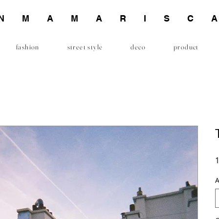
INMAMARISC
fashion
street style
deco
product
1