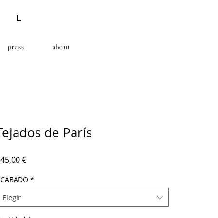
AL
press
about
Tejados de París
Precio
45,00 €
ACABADO
*
Elegir