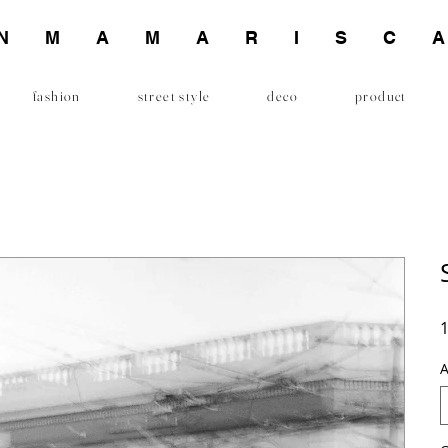
INMAMARISC
fashion
street style
deco
product
1