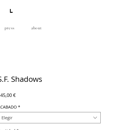
AL
press
about
S.F. Shadows
Precio
45,00 €
ACABADO
*
Elegir