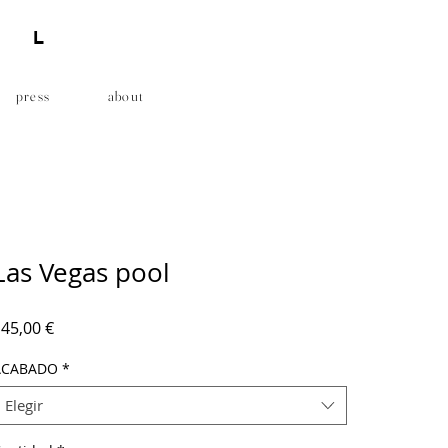
AL
press
about
Las Vegas pool
Precio
45,00 €
ACABADO
*
Elegir