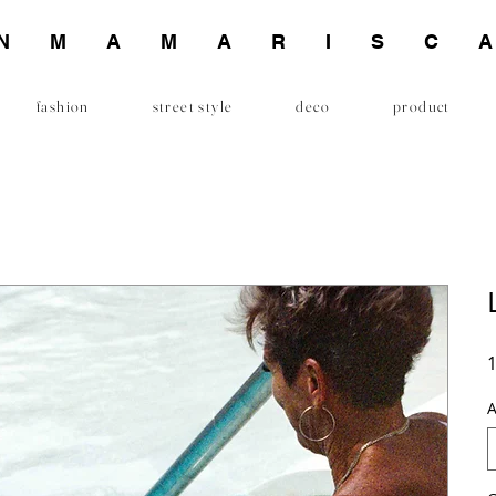
INMAMARISC
fashion
street style
deco
product
1