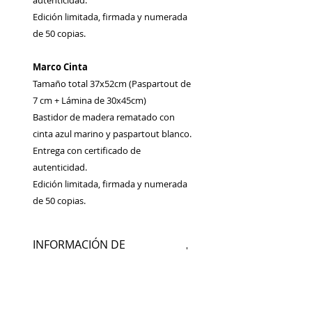
autenticidad.
Edición limitada, firmada y numerada
de 50 copias.
Marco Cinta
Tamaño total 37x52cm (Paspartout de
7 cm + Lámina de 30x45cm)
Bastidor de madera rematado con
cinta azul marino y paspartout blanco.
Entrega con certificado de
autenticidad.
Edición limitada, firmada y numerada
de 50 copias.
INFORMACIÓN DE
PRODUCTO
Fotografía analógica impresa en
POLÍTICA DE DEVOLUCIÓN Y
papel fotográfico satinado.