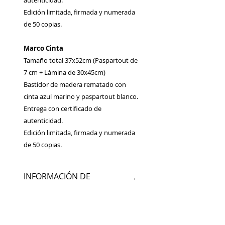
autenticidad.
Edición limitada, firmada y numerada
de 50 copias.
Marco Cinta
Tamaño total 37x52cm (Paspartout de
7 cm + Lámina de 30x45cm)
Bastidor de madera rematado con
cinta azul marino y paspartout blanco.
Entrega con certificado de
autenticidad.
Edición limitada, firmada y numerada
de 50 copias.
INFORMACIÓN DE
PRODUCTO
Fotografía analógica impresa en
POLÍTICA DE DEVOLUCIÓN Y
papel fotográfico satinado.